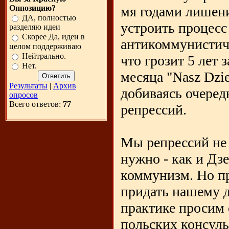
Оппозицию?
мя годами лишени
ДА, полностью
устроить процесс
разделяю идеи
Скорее Да, идеи в
антикоммунистич
целом поддерживаю
Нейтрально.
что грозит 5 лет
Нет.
месяца "Nasz Dzie
Результаты
|
Архив
добиваясь очеред
опросов
Всего ответов:
77
репрессий.
Мы репрессий не 
нужно - как и Дз
коммунизм. Но п
придать нашему д
практике просим 
польских консуль