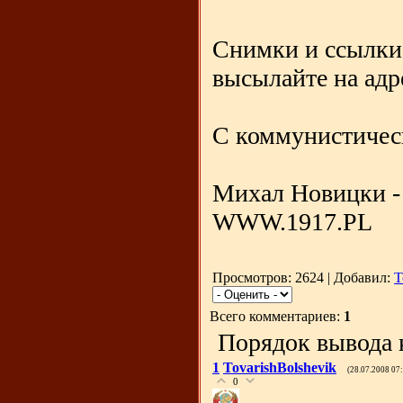
Снимки и ссылки
высылайте на адр
С коммунистичес
Михал Новицки -
WWW.1917.PL
Просмотров: 2624 | Добавил:
T
Всего комментариев:
1
Порядок вывода 
1
TovarishBolshevik
(28.07.2008 07
0