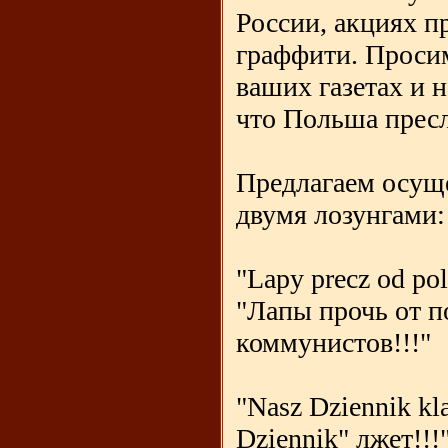
России, акциях п
граффити. Просим
ваших газетах и н
что Польша прес
Предлагаем осуще
двумя лозунгами
"Lapy precz od pol
"Лапы прочь от п
коммунистов!!!"
"Nasz Dziennik kla
Dziennik" лжет!!!