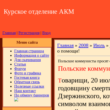
Курское отделение АКМ
Главная
|
Регистрация
|
Вход
Меню сайта
Главная
»
2008
»
Июль
»
о помощи!
Главная страница
Информация о сайте
Для скачивания
Польские коммунисты просят
Статьи
Польские коммун
Форум
Фото и графика
Гостевая книга
оварищи, 20 ию
Т
Обратная связь
Полезные ссылки
годовщину смерт
Наш контакт
Дзержинского, ко
По обмену баннеров
символом взаимо