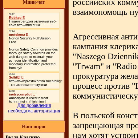
российских комму
Мини-чат
взаимопомощь ну
Агрессивная ант
кампания клерик
"Naszego Dzienni
"Trwam" и "Radio 
прокуратура жела
процесс против "
коммунистическу
Для добавления
необходима авторизация
В польской консти
запрещающая про
Наш опрос
нам хотят устрои
Вы за Красную