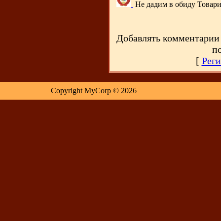
Не дадим в обиду Товар
Добавлять комментарии 
п
[
Реги
Copyright MyCorp © 2026